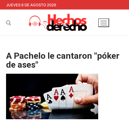
Ir
JUEVES 6 DE AGOSTO 2026
al
contenido
Buscar:
A Pachelo le cantaron "póker
de ases"