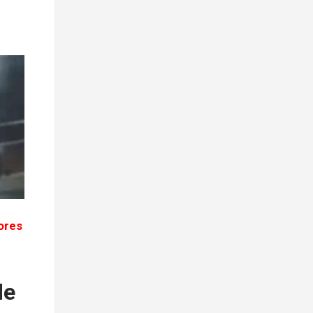
ores
de