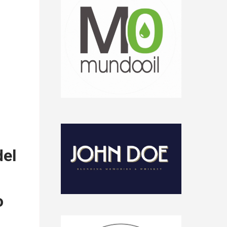
del
o