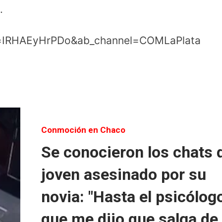
.
v=IRHAEyHrPDo&ab_channel=COMLaPlata
Conmoción en Chaco
Se conocieron los chats 
joven asesinado por su
novia: "Hasta el psicólog
que me dijo que salga de