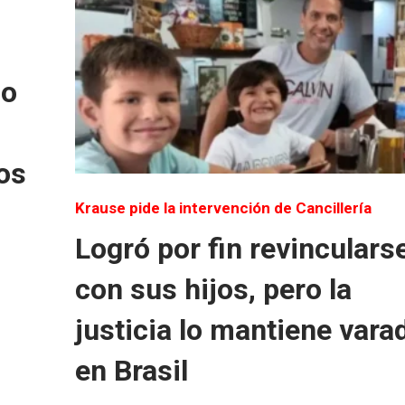
do
os
Krause pide la intervención de Cancillería
Logró por fin revinculars
con sus hijos, pero la
justicia lo mantiene vara
en Brasil