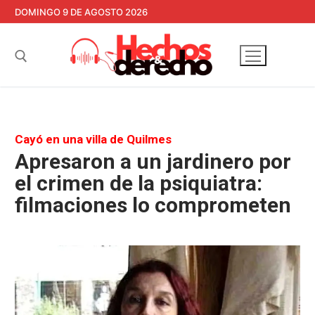
Ir
DOMINGO 9 DE AGOSTO 2026
al
contenido
Buscar:
Cayó en una villa de Quilmes
Apresaron a un jardinero por
el crimen de la psiquiatra:
filmaciones lo comprometen