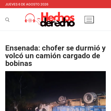
Ir
JUEVES 6 DE AGOSTO 2026
al
contenido
Buscar:
Ensenada: chofer se durmió y
volcó un camión cargado de
bobinas