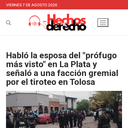
Ir
VIERNES 7 DE AGOSTO 2026
al
contenido
Buscar:
Habló la esposa del "prófugo
más visto" en La Plata y
señaló a una facción gremial
por el tiroteo en Tolosa