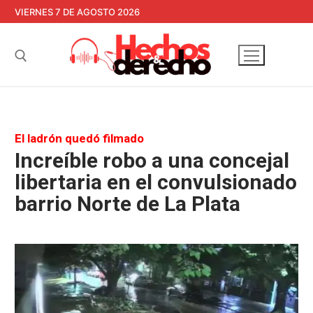
Ir
VIERNES 7 DE AGOSTO 2026
al
contenido
Buscar:
El ladrón quedó filmado
Increíble robo a una concejal
libertaria en el convulsionado
barrio Norte de La Plata