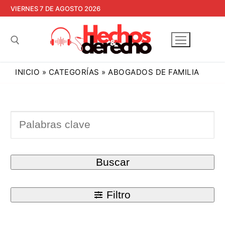
Ir
VIERNES 7 DE AGOSTO 2026
al
contenido
INICIO
»
CATEGORÍAS
»
ABOGADOS DE FAMILIA
Buscar:
Buscar
Filtro