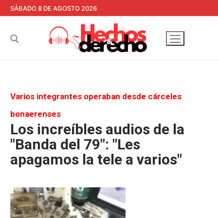
Ir
SÁBADO 8 DE AGOSTO 2026
al
contenido
Buscar:
Varios integrantes operaban desde cárceles
bonaerenses
Los increíbles audios de la
"Banda del 79": "Les
apagamos la tele a varios"