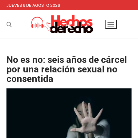
Ir
JUEVES 6 DE AGOSTO 2026
al
contenido
Buscar:
No es no: seis años de cárcel
por una relación sexual no
consentida