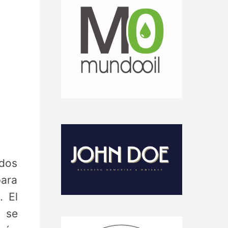
ados
ara
. El
y se