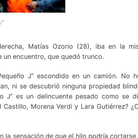
J"
recha, Matías Ozorio (28), iba en la mi
de un encuentro, que quedó trunco.
Pequeño J” escondido en un camión. No h
aran, ni se descubrió ninguna propiedad blin
eño J” es un delincuente pesado como se d
 Castillo, Morena Verdi y Lara Gutiérrez? ¿
 la sensación de que el hilo podría cortarse