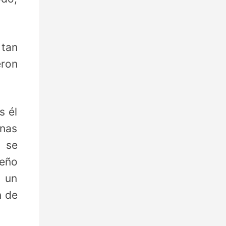
 tan
eron
s él
unas
 se
ueño
ó un
n de