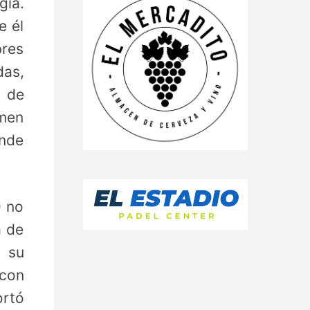
gía.
e él
bres
das,
l de
imen
onde
) no
a de
ó su
 con
ortó