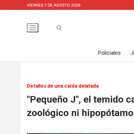
Ir
VIERNES 7 DE AGOSTO 2026
al
contenido
Policiales
J
Buscar:
Detalles de una caída delatada
"Pequeño J", el temido ca
zoológico ni hipopótamo