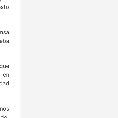
esto
ensa
ueba
 que
a en
dad
unos
odo,