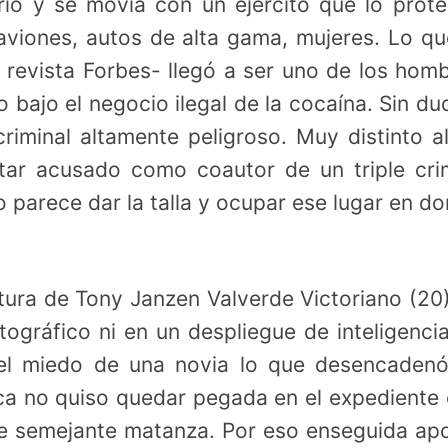
io y se movía con un ejército que lo prote
 aviones, autos de alta gama, mujeres. Lo qu
 revista Forbes- llegó a ser uno de los hom
bajo el negocio ilegal de la cocaína. Sin du
criminal altamente peligroso. Muy distinto a
tar acusado como coautor de un triple cr
o parece dar la talla y ocupar ese lugar en d
ptura de Tony Janzen Valverde Victoriano (20
tográfico ni en un despliegue de inteligenci
, el miedo de una novia lo que desencaden
hica no quiso quedar pegada en el expediente
e semejante matanza. Por eso enseguida ap