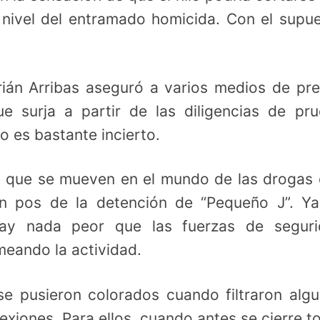
 nivel del entramado homicida. Con el supu
rián Arribas aseguró a varios medios de pr
e surja a partir de las diligencias de pr
o es bastante incierto.
s que se mueven en el mundo de las drogas
en pos de la detención de “Pequeño J”. Y
hay nada peor que las fuerzas de seguri
meando la actividad.
se pusieron colorados cuando filtraron alg
exiones. Para ellos, cuando antes se cierre t