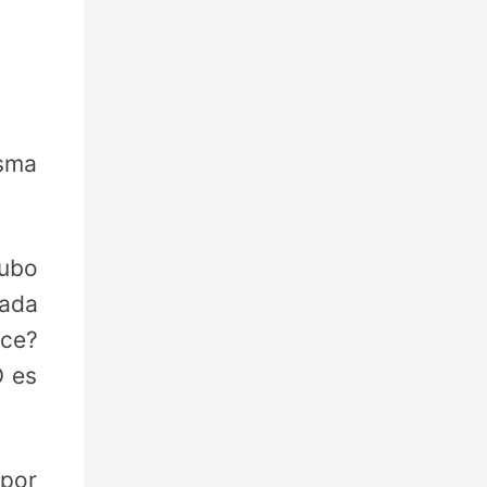
sma
ubo
dada
ice?
O es
 por