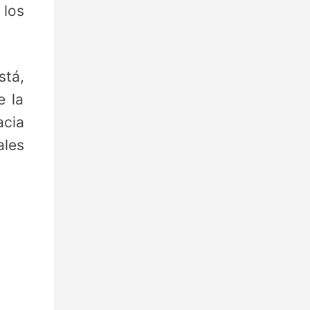
los
stá,
e la
acia
ales