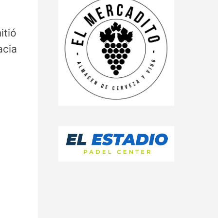
itió
acia