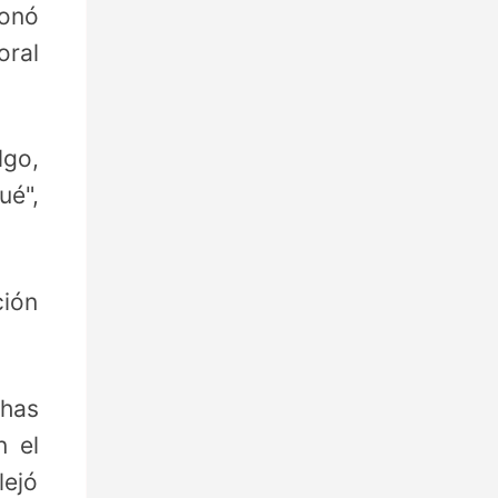
donó
oral
lgo,
ué",
ción
chas
n el
lejó