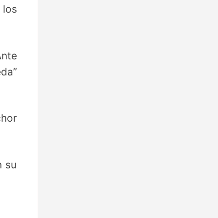
 los
Ante
eda”
chor
n su