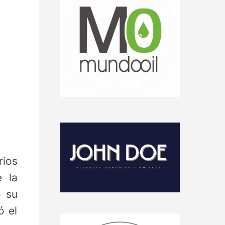
rios
e la
ó su
ó el