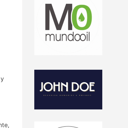
 y
nte,