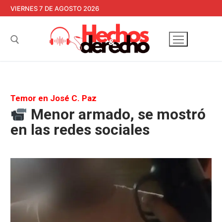
Ir
VIERNES 7 DE AGOSTO 2026
al
contenido
Buscar:
Temor en José C. Paz
Menor armado, se mostró
en las redes sociales