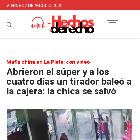
Ir
VIERNES 7 DE AGOSTO 2026
al
contenido
Buscar:
Mafia china en La Plata: con video
Abrieron el súper y a los
cuatro días un tirador baleó a
la cajera: la chica se salvó