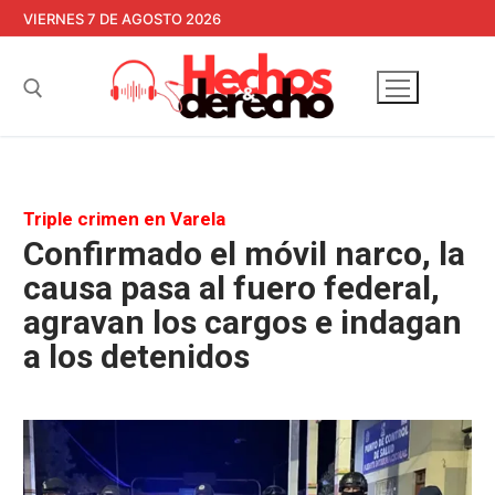
Ir
VIERNES 7 DE AGOSTO 2026
al
contenido
Buscar:
Triple crimen en Varela
Confirmado el móvil narco, la
causa pasa al fuero federal,
agravan los cargos e indagan
a los detenidos