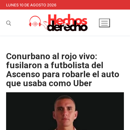
Ir
LUNES 10 DE AGOSTO 2026
al
contenido
Buscar:
Conurbano al rojo vivo:
fusilaron a futbolista del
Ascenso para robarle el auto
que usaba como Uber