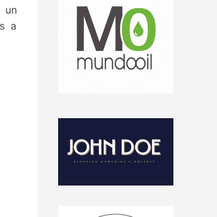
a un
s a