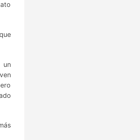
lato
 que
s un
oven
pero
ado
más