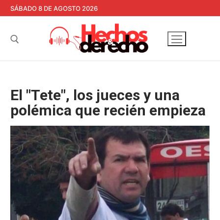
Ir
SÁBADO 8 DE AGOSTO 2026
al
contenido
Buscar:
El "Tete", los jueces y una
polémica que recién empieza