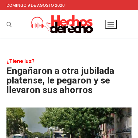
Ir
DOMINGO 9 DE AGOSTO 2026
al
contenido
Buscar:
¿Tiene luz?
Engañaron a otra jubilada
platense, le pegaron y se
llevaron sus ahorros