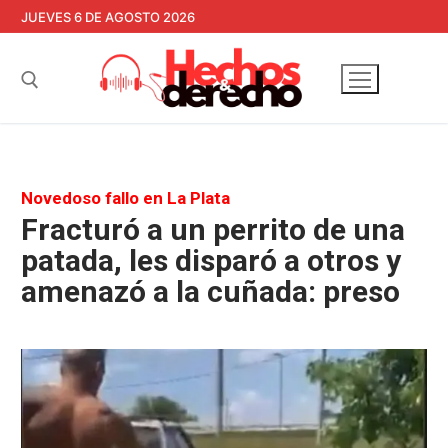
Ir
JUEVES 6 DE AGOSTO 2026
al
contenido
Buscar:
Novedoso fallo en La Plata
Fracturó a un perrito de una
patada, les disparó a otros y
amenazó a la cuñada: preso