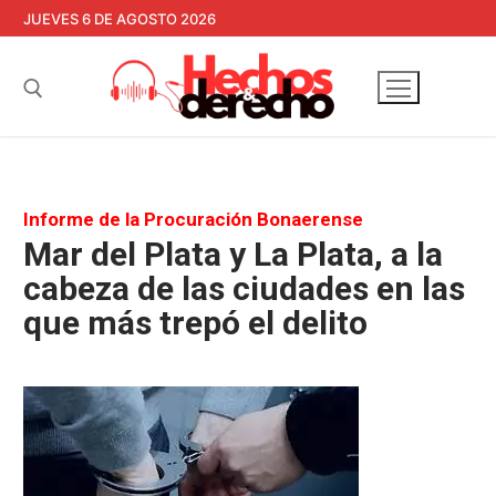
Ir
JUEVES 6 DE AGOSTO 2026
al
contenido
Buscar:
Informe de la Procuración Bonaerense
Mar del Plata y La Plata, a la
cabeza de las ciudades en las
que más trepó el delito