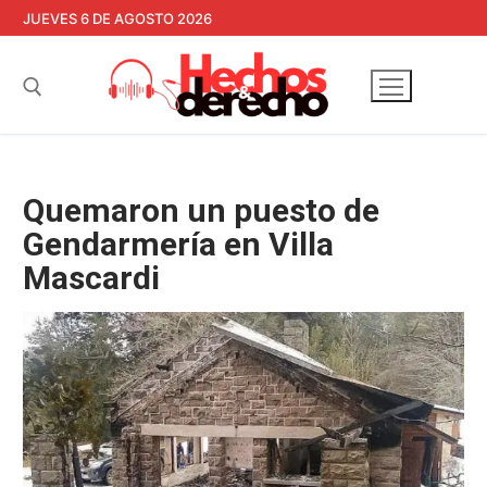
Ir
JUEVES 6 DE AGOSTO 2026
al
contenido
Buscar:
Quemaron un puesto de
Gendarmería en Villa
Mascardi