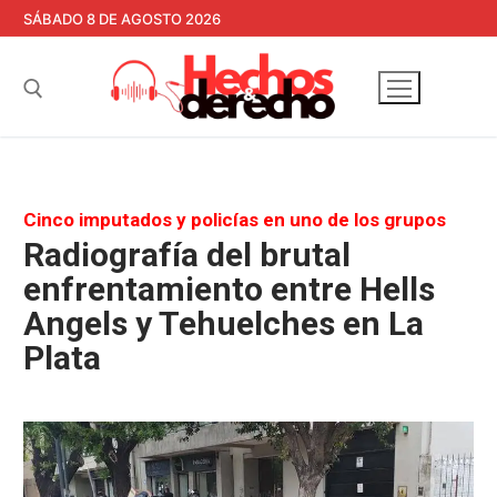
Ir
SÁBADO 8 DE AGOSTO 2026
al
contenido
Buscar:
Cinco imputados y policías en uno de los grupos
Radiografía del brutal
enfrentamiento entre Hells
Angels y Tehuelches en La
Plata