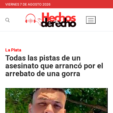
Ir
VIERNES 7 DE AGOSTO 2026
al
contenido
Buscar:
La Plata
Todas las pistas de un
asesinato que arrancó por el
arrebato de una gorra