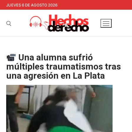
Ir
JUEVES 6 DE AGOSTO 2026
al
contenido
Buscar:
Una alumna sufrió
múltiples traumatismos tras
una agresión en La Plata