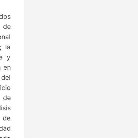
odos
l de
onal
; la
ia y
a en
 del
icio
a de
isis
l de
idad