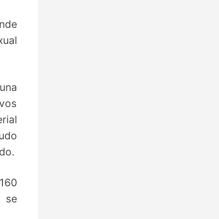
onde
xual
 una
ivos
rial
pudo
do.
 160
, se