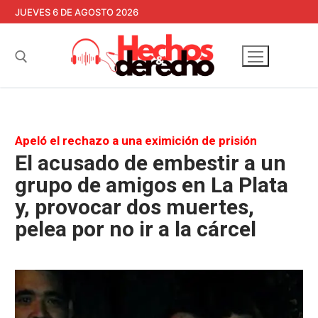
Ir
JUEVES 6 DE AGOSTO 2026
al
contenido
Buscar:
Apeló el rechazo a una eximición de prisión
El acusado de embestir a un
grupo de amigos en La Plata
y, provocar dos muertes,
pelea por no ir a la cárcel