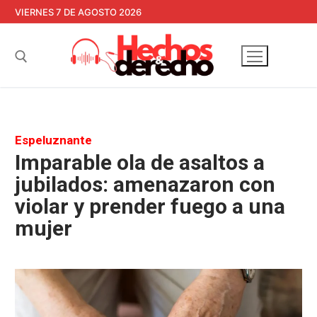
Ir
VIERNES 7 DE AGOSTO 2026
al
contenido
Buscar:
Espeluznante
Imparable ola de asaltos a
jubilados: amenazaron con
violar y prender fuego a una
mujer