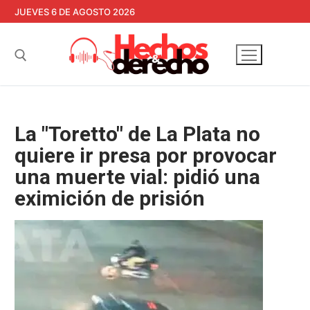
Ir
JUEVES 6 DE AGOSTO 2026
al
contenido
Buscar:
La "Toretto" de La Plata no
quiere ir presa por provocar
una muerte vial: pidió una
eximición de prisión