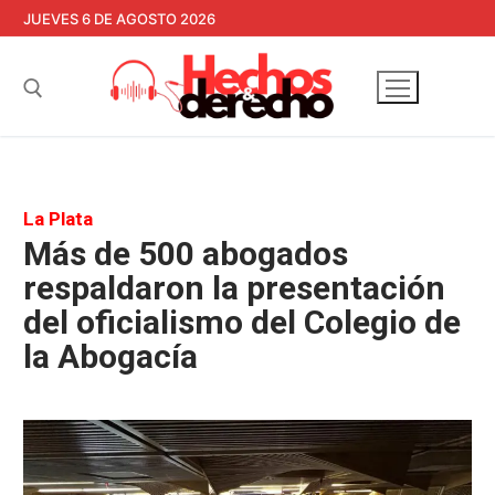
Ir
JUEVES 6 DE AGOSTO 2026
al
contenido
Buscar:
La Plata
Más de 500 abogados
respaldaron la presentación
del oficialismo del Colegio de
la Abogacía