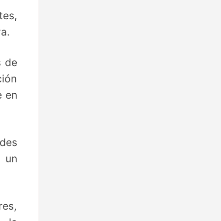
tes,
va.
s de
ción
e en
ades
a un
res,