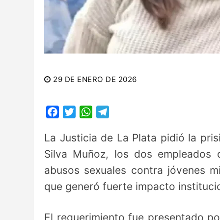
29 DE ENERO DE 2026
Facebook
Twitter
WhatsApp
Telegram
La Justicia de La Plata pidió la pr
Silva Muñoz, los dos empleados 
abusos sexuales contra jóvenes mil
que generó fuerte impacto institucio
El requerimiento fue presentado por