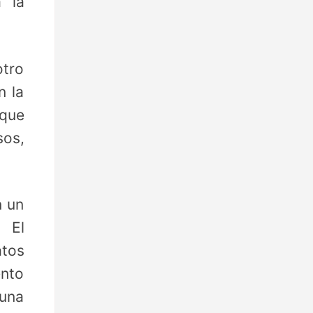
 la
otro
n la
 que
sos,
n un
. El
atos
ento
 una