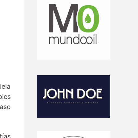
iela
ples
caso
tías