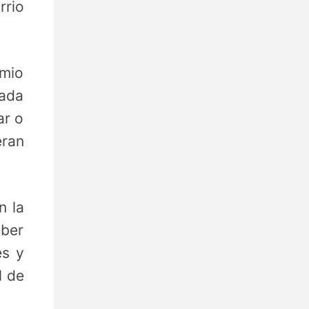
rrio
emio
sada
ar o
ran
n la
eber
es y
l de