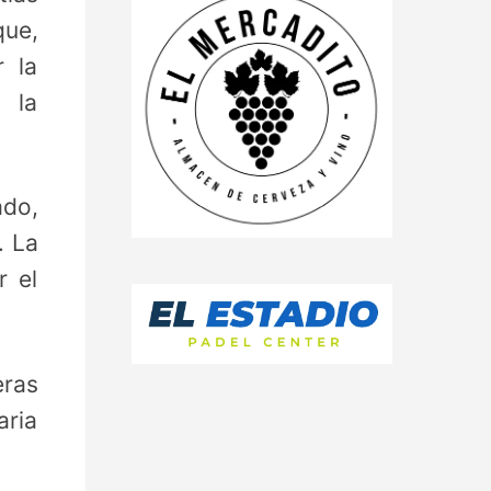
que,
r la
 la
do,
. La
r el
eras
aria