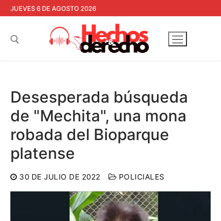
Ir
JUEVES 6 DE AGOSTO 2026
al
contenido
Buscar:
Desesperada búsqueda
de "Mechita", una mona
robada del Bioparque
platense
30 DE JULIO DE 2022
POLICIALES