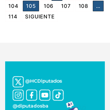
de
104
105
106
107
108
…
entradas
114
SIGUIENTE