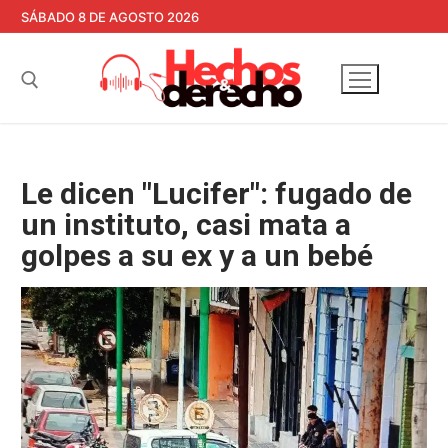
Ir
SÁBADO 8 DE AGOSTO 2026
al
contenido
Buscar:
Le dicen "Lucifer": fugado de
un instituto, casi mata a
golpes a su ex y a un bebé