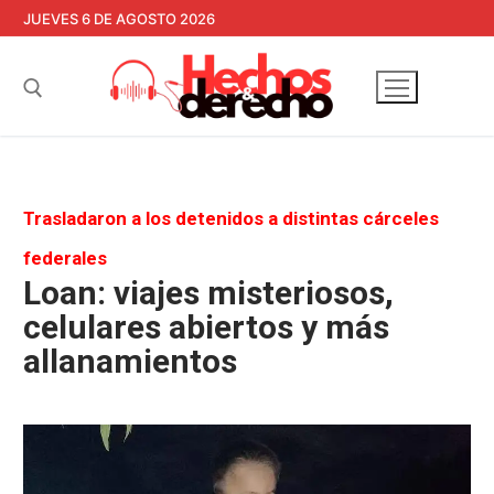
Ir
JUEVES 6 DE AGOSTO 2026
al
contenido
Buscar:
Trasladaron a los detenidos a distintas cárceles
federales
Loan: viajes misteriosos,
celulares abiertos y más
allanamientos