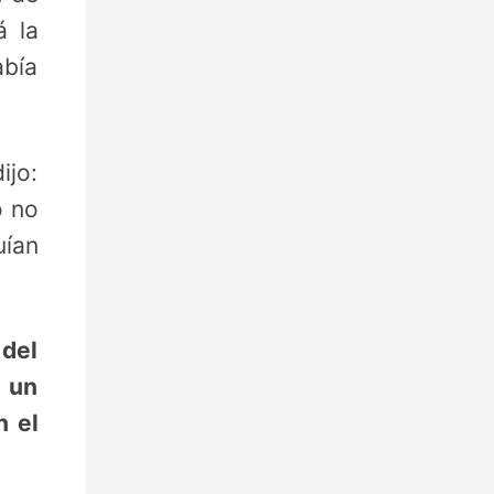
 la
abía
ijo:
o no
uían
 del
ó un
n el