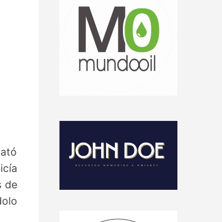
mató
icía
s de
dolo