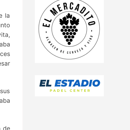
e la
unto
ita,
taba
eces
esar
 sus
taba
n de