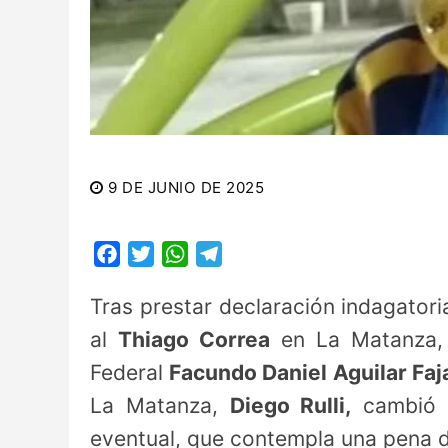
9 DE JUNIO DE 2025
Facebook
Twitter
WhatsApp
Telegram
Tras prestar declaración indagator
al
Thiago Correa
en La Matanza, l
Federal
Facundo Daniel Aguilar Faj
La Matanza,
Diego Rulli,
cambió l
eventual, que contempla una pena d