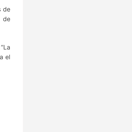
s de
n de
 “La
a el