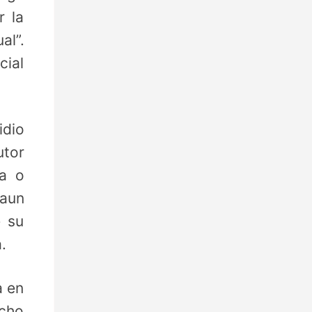
r la
al”.
cial
idio
utor
ia o
 aun
e su
.
a en
echo