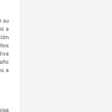
n su
ió a
ión
llos
tiva
paño
os a
siga