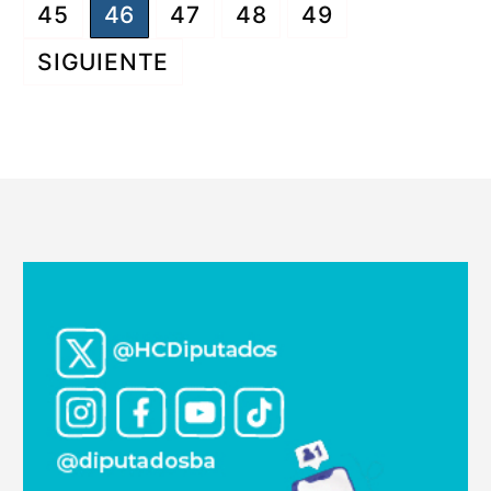
de
45
46
47
48
49
entradas
SIGUIENTE